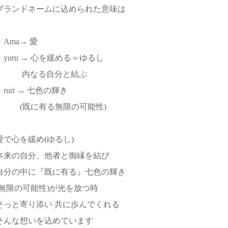
ブランドネームに込められた意味は
・Ama→ 愛
・yuru → 心を緩める＝ゆるし
内なる自分と結ぶ
・ruri → 七色の輝き
(既に有る無限の可能性)
愛で心を緩め(ゆるし)
本来の自分、他者と御縁を結び
自分の中に『既に有る』七色の輝き
(無限の可能性)が光を放つ時
そっと寄り添い 共に歩んでくれる
そんな想いを込めています