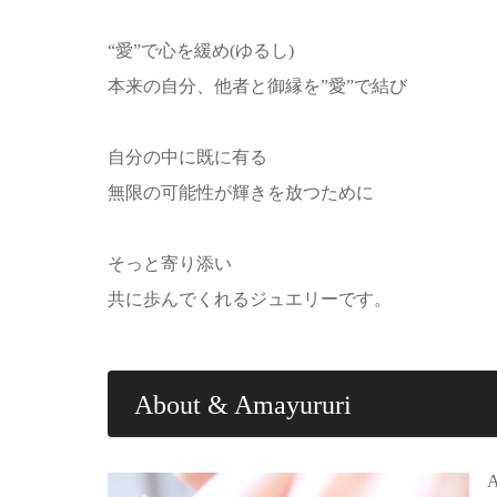
“愛”で心を緩め(ゆるし)
本来の自分、他者と御縁を”愛”で結び
自分の中に既に有る
無限の可能性が輝きを放つために
そっと寄り添い
共に歩んでくれるジュエリーです。
About & Amayururi
A