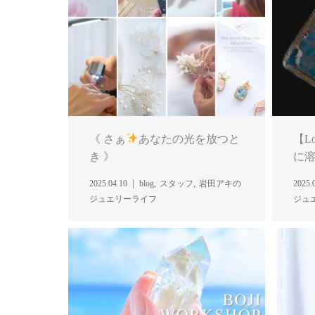
《 さぁ
あなたの光を放つと
【L
き 》
に溶
,
,
2025.04.10
blog
スタッフ
岩田アキの
2025.
ジュエリーライフ
ジュ