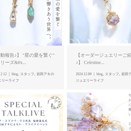
動報告♪】 “星の愛を繋ぐ“
【オーダージュエリーご
リーズ&#x...
♪】 Celestine...
,
,
,
,
12.12
blog
スタッフ
岩田アキの
2024.12.09
blog
スタッフ
岩田
エリーライフ
ジュエリーライフ