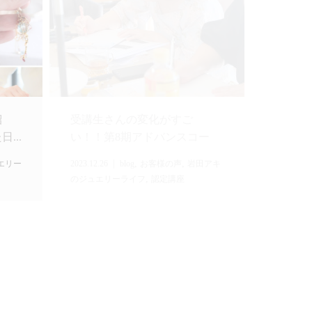
紹
受講生さんの変化がすご
...
い！！第8期アドバンスコー
ス...
,
,
エリー
2023.12.26
blog
お客様の声
岩田アキ
,
のジュエリーライフ
認定講座
【アンカリングジュエリー©】