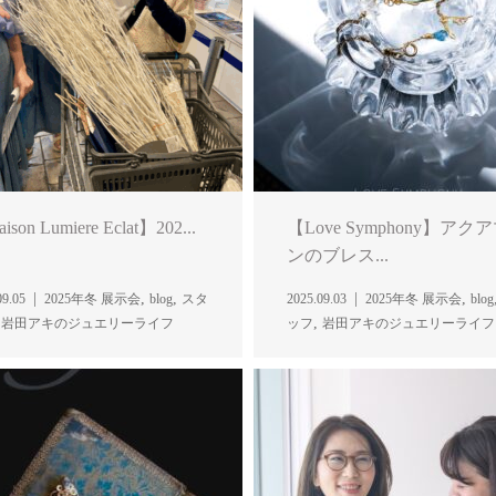
son Lumiere Eclat】202...
【Love Symphony】アク
ンのブレス...
,
,
,
09.05
2025年冬 展示会
blog
スタ
2025.09.03
2025年冬 展示会
blog
,
,
岩田アキのジュエリーライフ
ッフ
岩田アキのジュエリーライフ