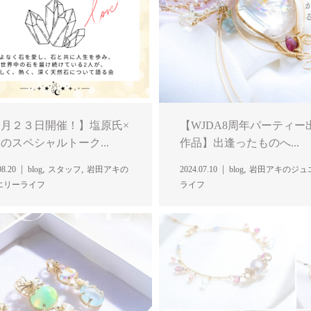
月２３日開催！】塩原氏×
【WJDA8周年パーティー
のスペシャルトーク...
作品】出逢ったものへ...
,
,
,
08.20
blog
スタッフ
岩田アキの
2024.07.10
blog
岩田アキのジュ
エリーライフ
ライフ