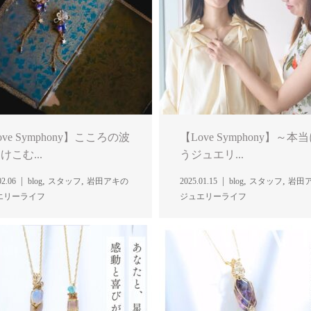
ove Symphony】こころの波
【Love Symphony】～本
けこむ...
うジュエリ...
,
,
,
,
02.06
blog
スタッフ
岩田アキの
2025.01.15
blog
スタッフ
岩田
エリーライフ
ジュエリーライフ