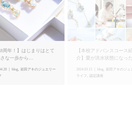
8周年！】はじまりはとて
【本校アドバンスコース
小さな一歩から…
介】愛が洪水状態になった日
,
,
04.20
blog
岩田アキのジュエリー
2024.03.15
blog
岩田アキのジュ
,
フ
ライフ
認定講座
表岩田 LIVE配信！】自
【メディア掲載情報！】