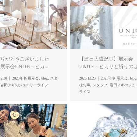
ありがとうございました
【連日大盛況♡】展示会
展示会UNITE－ヒカ...
UNITE－ヒカリと祈りのは.
,
,
,
12.30
2025年冬 展示会
blog
スタ
2025.12.23
2025年冬 展示会
blog
,
,
,
岩田アキのジュエリーライフ
様の声
スタッフ
岩田アキのジュ
ライフ