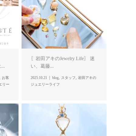
〖岩田アキのJewelry Life〗 迷
..
い、葛藤...
,
,
,
お客
2025.10.21
blog
スタッフ
岩田アキの
エリー
ジュエリーライフ