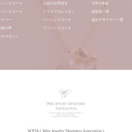
ーシックコース
入会のお手続き
WJDA本校
ドバンスコース
トライアルレッスン
認定校一覧
ャラリー
ベーシックコース
認定デザイナー一覧
客様の声
アドバンスコース
ールマガジン
WJDA ( Wire Jewelry Designers Association )