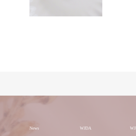
News
WJDA
W