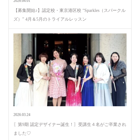
2026.04.01
【募集開始♪】認定校・東京港区校 “Sparkles（スパークル
ズ）” 4月＆5月のトライアルレッスン
2026.03.24
〖第9期 認定デザイナー誕生！〗受講生４名がご卒業され
ました♡