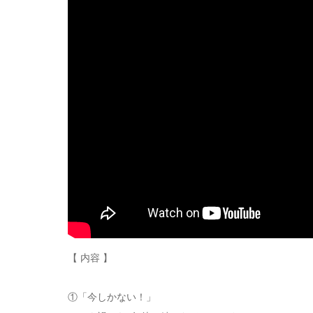
【 内容 】
①「今しかない！」