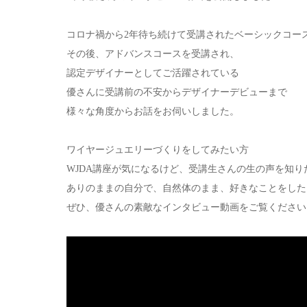
コロナ禍から2年待ち続けて受講されたベーシックコー
その後、アドバンスコースを受講され、
認定デザイナーとしてご活躍されている
優さんに受講前の不安からデザイナーデビューまで
様々な角度からお話をお伺いしました。
ワイヤージュエリーづくりをしてみたい方
WJDA講座が気になるけど、受講生さんの生の声を知り
ありのままの自分で、自然体のまま、好きなことをした
ぜひ、優さんの素敵なインタビュー動画をご覧ください