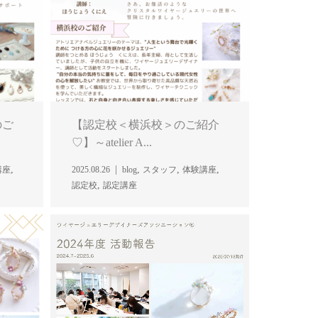
のご
【認定校＜横浜校＞のご紹介
♡】～atelier A...
,
,
,
,
講座
2025.08.26
blog
スタッフ
体験講座
,
認定校
認定講座