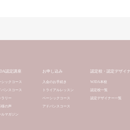
JDA認定講座
お申し込み
認定校・認定デザイ
ーシックコース
入会のお手続き
WJDA本校
ドバンスコース
トライアルレッスン
認定校一覧
ャラリー
ベーシックコース
認定デザイナー一覧
客様の声
アドバンスコース
ールマガジン