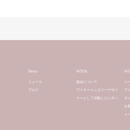
News
WJDA
W
ニュース
協会について
ベ
ブログ
ワイヤージュエリーデザイ
ア
ナーとして活動したい方へ
ギ
お
メ