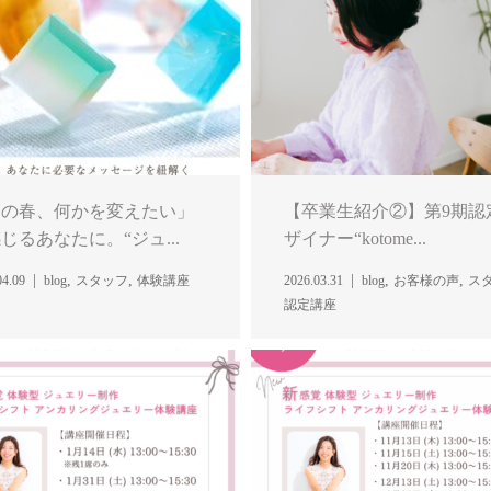
この春、何かを変えたい」
【卒業生紹介②】第9期認
じるあなたに。“ジュ...
ザイナー“kotome...
,
,
,
,
04.09
blog
スタッフ
体験講座
2026.03.31
blog
お客様の声
ス
認定講座