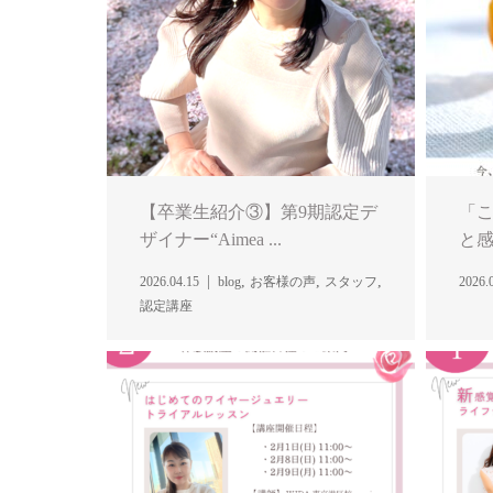
【卒業生紹介③】第9期認定デ
「
ザイナー“Aimea ...
と感
,
,
,
2026.04.15
blog
お客様の声
スタッフ
2026.
認定講座