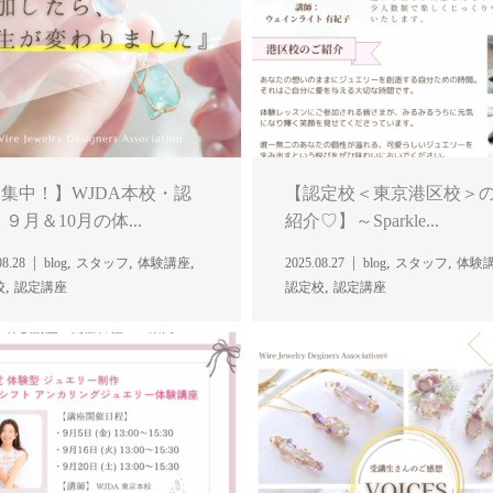
集中！】WJDA本校・認
【認定校＜東京港区校＞
 ９月＆10月の体...
紹介♡】～Sparkle...
,
,
,
,
,
08.28
blog
スタッフ
体験講座
2025.08.27
blog
スタッフ
体験
,
,
校
認定講座
認定校
認定講座