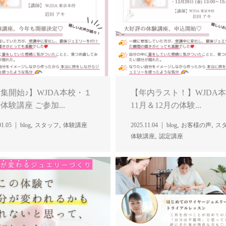
集開始♪】WJDA本校・１
【年内ラスト！】WJDA
体験講座 ご参加...
11月＆12月の体験...
,
,
,
,
01.05
blog
スタッフ
体験講座
2025.11.04
blog
お客様の声
ス
,
体験講座
認定講座