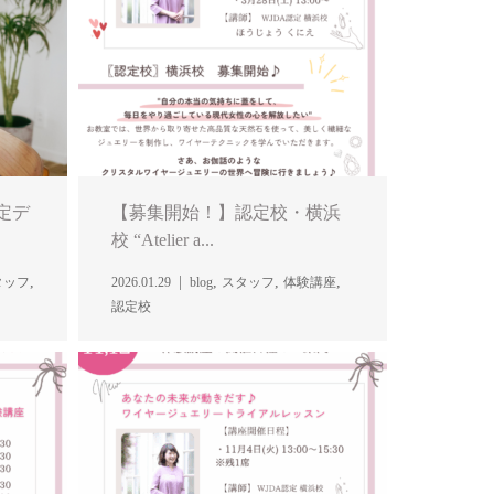
定デ
【募集開始！】認定校・横浜
校 “Atelier a...
,
,
,
,
タッフ
2026.01.29
blog
スタッフ
体験講座
認定校