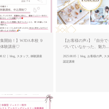
集開始！】WJDA本校 ９
【お客様の声♪】『自分で
の体験講座♡
づいていなかった、魅力...
,
,
,
,
08.12
blog
スタッフ
体験講座
2025.08.05
blog
お客様の声
ス
認定講座