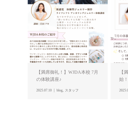
【満席御礼！】WJDA本校 7月
【
の体験講座♪
始！
,
2025.07.10
blog
スタッフ
2025.