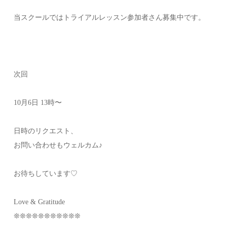
当スクールではトライアルレッスン参加者さん募集中です。
次回
10月6日 13時〜
日時のリクエスト、
お問い合わせもウェルカム♪
お待ちしています♡
Love & Gratitude
❊❊❊❊❊❊❊❊❊❊❊