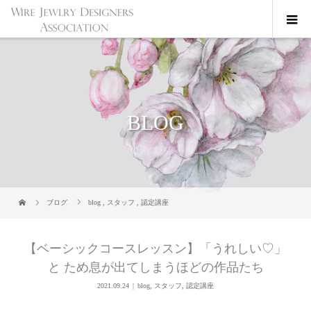
BLOG
ブログ
blog
,
スタッフ
,
認定講座
【ベーシックコースレッスン】「うれしい♡」
と ため息が出てしまうほどの作品たち
2021.09.24
blog
,
スタッフ
,
認定講座