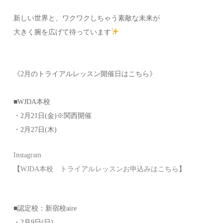
新しい世界と、ワクワクしちゃう素敵な未来が
大きく腕を広げて待っています
《2月のトライアルレッスン開催日はこちら》
■WJDA本校
・2月21日(金)※関西開催
・2月27日(木)
Instagram
【
WJDA本校 トライアルレッスンお申込みはこちら
】
■認定校：新宿校aire
・2月9日(日)