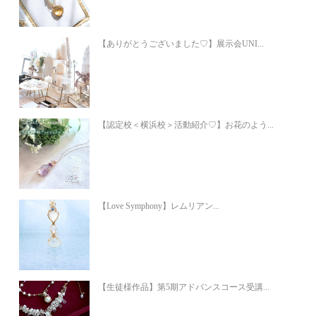
【ありがとうございました♡】展示会UNI...
【認定校＜横浜校＞活動紹介♡】お花のよう...
【Love Symphony】レムリアン...
【生徒様作品】第5期アドバンスコース受講...