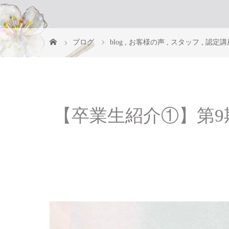
ブログ
blog
,
お客様の声
,
スタッフ
,
認定講
【卒業生紹介①】第9期