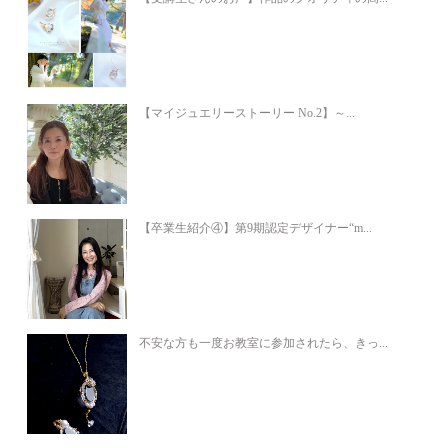
【マイジュエリーストーリー No.2】～...
【卒業生紹介④】第9期認定デザイナー“m...
不安な方も一度お教室に参加されたら、きっ...