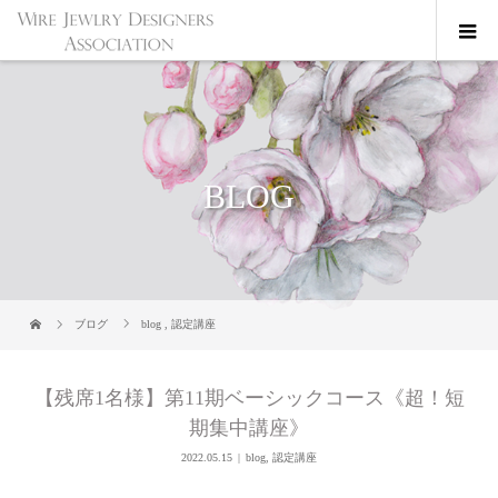
BLOG
ブログ
blog
,
認定講座
【残席1名様】第11期ベーシックコース《超！短
期集中講座》
2022.05.15
blog
,
認定講座