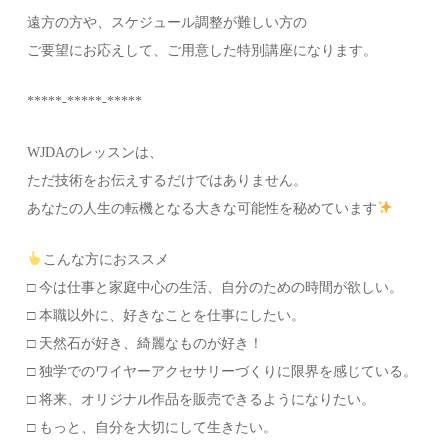
遠方の方や、スケジュール調整が難しい方の
ご要望にお応えして、ご用意した特別講座になります。
*****-*****-*****
⁡WJDAのレッスンは、
ただ技術をお伝えするだけではありません。
あなたの人生の転機となる大きな可能性を秘めています
こんな方におススメ⁡
□ 今は仕事と家庭中心の生活、自分のための時間が欲しい。⁡
□ 本職以外に、好きなことを仕事にしたい。⁡
□ 天然石が好き、綺麗なものが好き！⁡
□ 独学でのワイヤーアクセサリーづくりに限界を感じている。⁡
□ 将来、オリジナル作品を販売できるようになりたい。⁡
□ もっと、自分を大切にして生きたい。