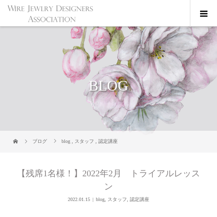
BLOG
ブログ
blog
,
スタッフ
,
認定講座
【残席1名様！】2022年2月 トライアルレッス
ン
2022.01.15
blog
,
スタッフ
,
認定講座