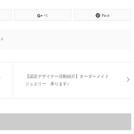
+1
Pin it
:
0
も
【認定デザイナー活動紹介】オーダーメイド
ジュエリー 承ります♪