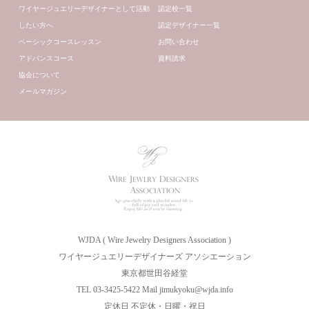
ワイヤージュエリーデザイナーとして活動
認定校一覧
したい方へ
認定デザイナー一覧
ベーシックコースレッスン
お問い合わせ
アドバンスコース
資料請求
協会について
メールマガジン
WJDA ( Wire Jewelry Designers Association )
ワイヤージュエリーデザイナーズ アソシエーション
東京都世田谷経堂
TEL 03-3425-5422 Mail jimukyoku@wjda.info
定休日 不定休・日曜・祝日