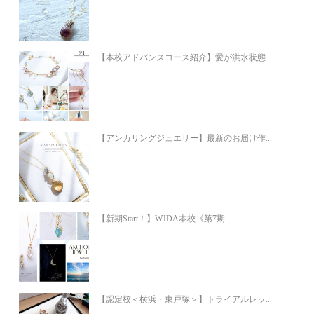
【本校アドバンスコース紹介】愛が洪水状態...
【アンカリングジュエリー】最新のお届け作...
【新期Start！】WJDA本校《第7期...
【認定校＜横浜・東戸塚＞】トライアルレッ...