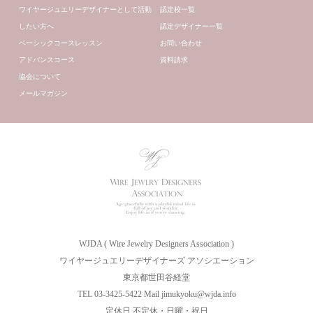
ワイヤージュエリーデザイナーとして活動
認定校一覧
したい方へ
認定デザイナー一覧
ベーシックコースレッスン
お問い合わせ
アドバンスコース
資料請求
協会について
メールマガジン
WJDA ( Wire Jewelry Designers Association )
ワイヤージュエリーデザイナーズ アソシエーション
東京都世田谷経堂
TEL 03-3425-5422 Mail jimukyoku@wjda.info
定休日 不定休・日曜・祝日