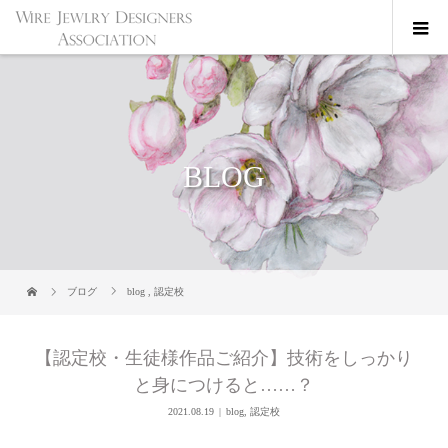
BLOG
ブログ
blog
,
認定校
【認定校・生徒様作品ご紹介】技術をしっかり
と身につけると……？
2021.08.19
blog
,
認定校