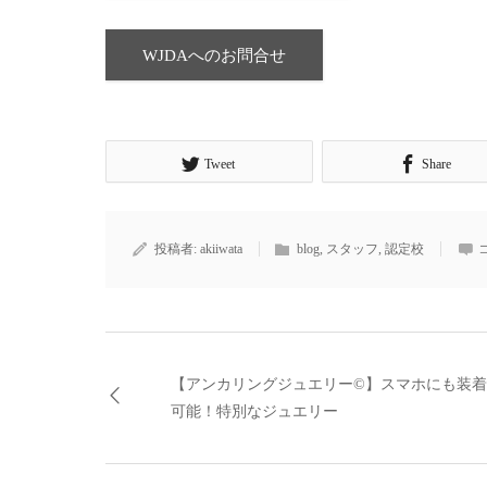
WJDAへのお問合せ
Tweet
Share
投稿者:
akiiwata
blog
,
スタッフ
,
認定校
【アンカリングジュエリー©】スマホにも装着
可能！特別なジュエリー