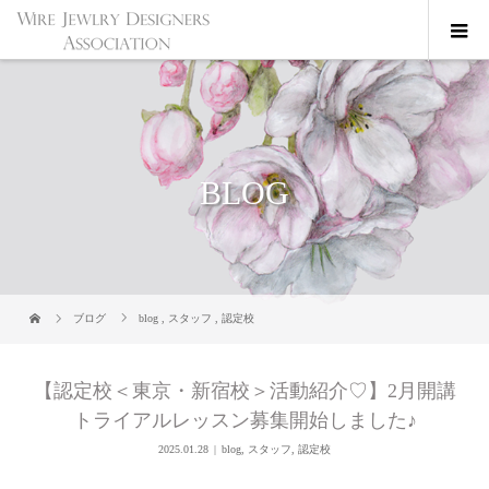
BLOG
ブログ
blog
,
スタッフ
,
認定校
【認定校＜東京・新宿校＞活動紹介♡】2月開講
トライアルレッスン募集開始しました♪
2025.01.28
blog
,
スタッフ
,
認定校