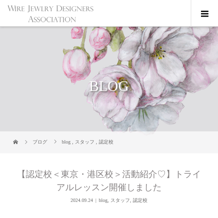
BLOG
ブログ
blog
,
スタッフ
,
認定校
【認定校＜東京・港区校＞活動紹介♡】トライ
アルレッスン開催しました
2024.09.24
blog
,
スタッフ
,
認定校