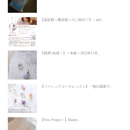
【認定校＜横浜校＞のご紹介♡】～atel...
【残席1名様！】＜本校＞2022年11月...
【ベーシックコースレッスン】『他の講座で...
【New Project！】Master...