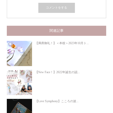
関連記事
【満席御礼！】＜本校＞2023年10月ト...
【New Face！】2022年誕生の認...
【Love Symphony】こころの波...