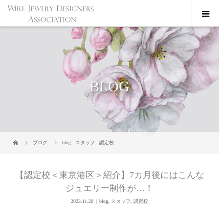
BLOG
ブログ
blog
,
スタッフ
,
認定校
【認定校＜東京港区＞紹介】7カ月後にはこんな
ジュエリー制作が…！
2023.11.20
blog
,
スタッフ
,
認定校