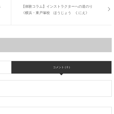
ベ
【体験コラム】インストラクターへの道のり
《横浜・東戸塚校 ほうじょう くにえ》
コメント ( 0 )