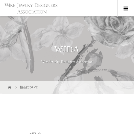
WJDA
Wire Jewelry Designers Association
協会について