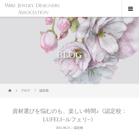
BLOG
ブログ
認定校
資材選びを悩むのも、楽しい時間♪《認定校：
LUFELI~ルフェリ~》
2021.06.21
認定校