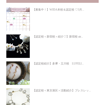
【募集中！】WJDA本校＆認定校 ♡3月...
【認定校＜新宿校＞紹介♡】新宿校 air...
【認定校紹介】多摩・立川校 LUFELI...
【認定校＜東京港区＞活動紹介】ブレスレッ...