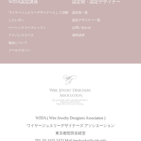
WJDA認定講座
認定校・認定デザイナー
ワイヤージュエリーデザイナーとして活動
認定校一覧
したい方へ
認定デザイナー一覧
ベーシックコースレッスン
お問い合わせ
アドバンスコース
資料請求
協会について
メールマガジン
WJDA ( Wire Jewelry Designers Association )
ワイヤージュエリーデザイナーズ アソシエーション
東京都世田谷経堂
TEL 03-3425-5422 Mail jimukyoku@wjda.info