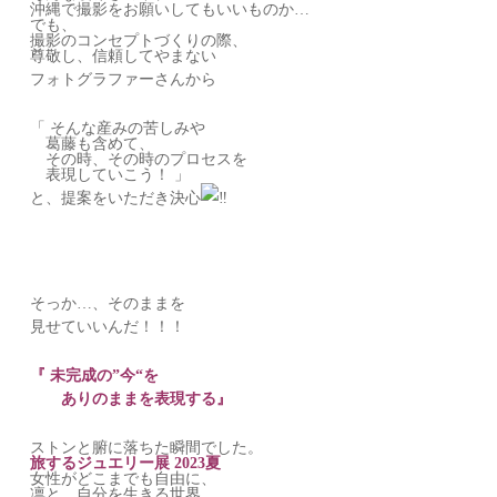
沖縄で撮影をお願いしてもいいものか…
でも、
撮影のコンセプトづくりの際、
尊敬し、信頼してやまない
フォトグラファーさんから
「 そんな産みの苦しみや
葛藤も含めて、
その時、その時のプロセスを
表現していこう！ 」
と、提案をいただき決心
そっか…、そのままを
見せていいんだ！！！
『 未完成の”今“を
ありのままを表現する』
ストンと腑に落ちた瞬間でした。
旅するジュエリー展 2023夏
女性がどこまでも自由に、
凛と、自分を生きる世界