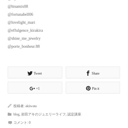
@hisamix08
@fortunabell06
@lovelight_mari
@effulgence_kirakira
@shine_me_jewelry
@porte_bonheur.88
Tweet
Share
+1
Pin it
投稿者:
akiiwata
blog
,
岩田アキのジュエリーライフ
,
認定講座
コメント:
0